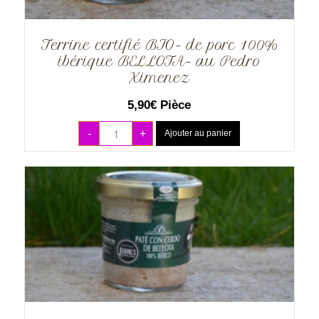
Terrine certifié BIO- de porc 100%
ibérique BELLOTA- au Pedro
Ximenez
5,90
€
Pièce
-
+
Ajouter au panier