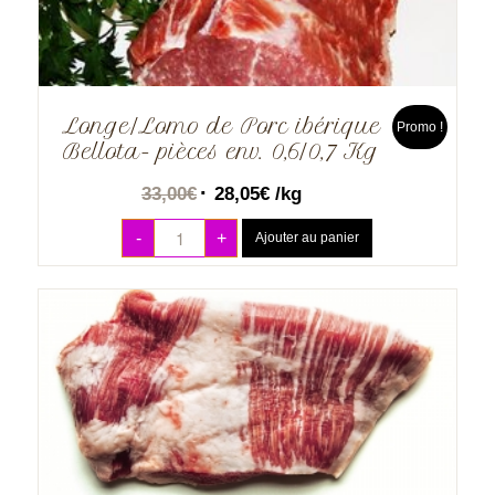
Longe/Lomo de Porc ibérique
Promo !
Bellota- pièces env. 0,6/0,7 Kg
33,00
€
28,05
€
/kg
-
+
Ajouter au panier