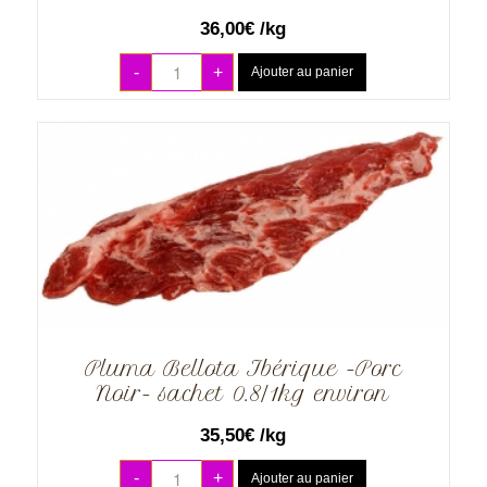
36,00
€
/kg
-
+
Ajouter au panier
Pluma Bellota Ibérique -Porc
Noir- sachet 0.8/1kg environ
35,50
€
/kg
-
+
Ajouter au panier