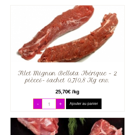
Filet Mignon Bellota Ibérique – 2
pièces- sachet 0,7/0,8 Kg env.
25,70
€
/kg
-
+
Ajouter au panier