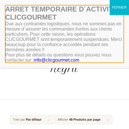
Mon compte
ARRET TEMPORAIRE D´ACTIVITÉ
CLICGOURMET
Due aux contraintes logistiques, nous ne sommes pas en
mesure d´assurer les commandes livrées aux clients
particuliers. Pour cette raison, les opérations
CLICGOURMET sont temporairement suspendues. Merci
beaucoup pour la confiance accordée pendant ses
dernières années !!
Pour plus de détails ou questions vous pouvez nous
Porc Noir – Pata
contacter sur
info@clicgourmet.com
Negra
Trier par
Par défaut
Afficher
48 Produits par page