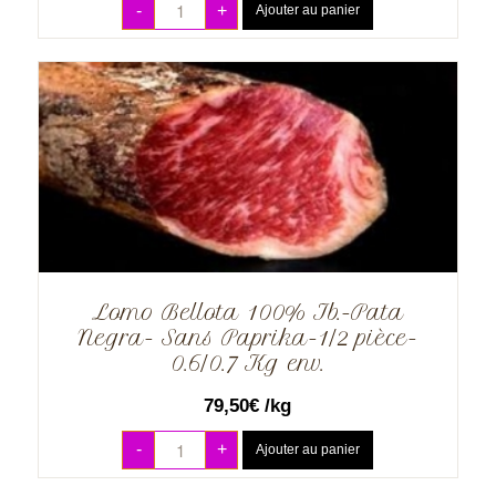
-
+
Ajouter au panier
Lomo Bellota 100% Ib.-Pata
Negra- Sans Paprika-1/2 pièce-
0.6/0.7 Kg env.
79,50
€
/kg
-
+
Ajouter au panier