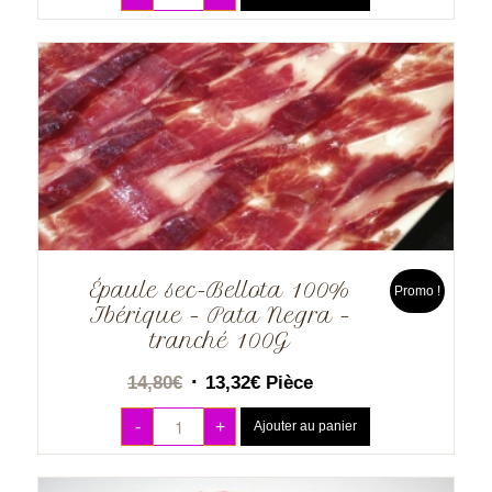
Épaule sec-Bellota 100%
Promo !
Ibérique – Pata Negra –
tranché 100G
14,80
€
13,32
€
Pièce
-
+
Ajouter au panier