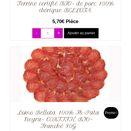
Terrine certifié BIO- de porc 100%
ibérique BELLOTA
5,70
€
Pièce
-
+
Ajouter au panier
Lomo Bellota 100% Ib.-Pata
Promo !
Negra- CERTIFIÉ BIO-
Tranché 80G