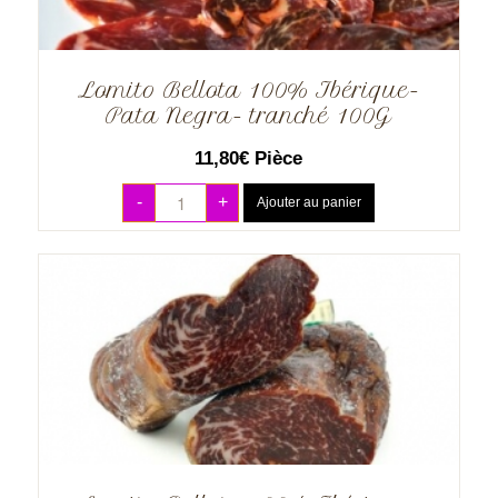
Lomito Bellota 100% Ibérique-
Pata Negra- tranché 100G
11,80
€
Pièce
-
+
Ajouter au panier