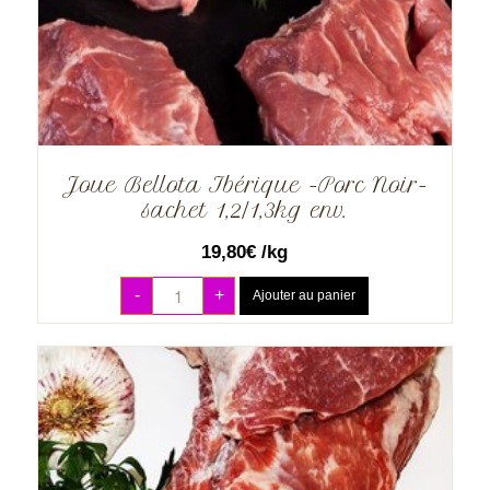
Joue Bellota Ibérique -Porc Noir-
sachet 1,2/1,3kg env.
19,80
€
/kg
-
+
Ajouter au panier