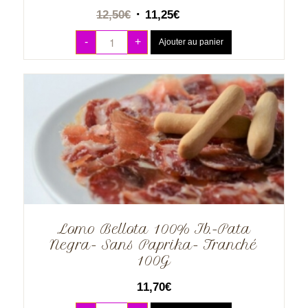
12,50
€
11,25
€
-
+
Ajouter au panier
Lomo Bellota 100% Ib.-Pata
Negra- Sans Paprika- Tranché
100G
11,70
€