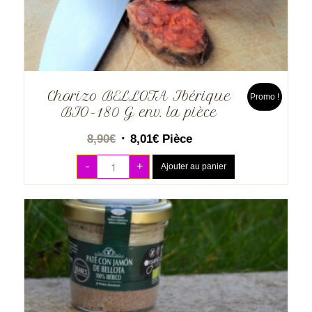
Chorizo BELLOTA Ibérique
Promo !
BIO-180 G env. la pièce
8,90
€
8,01
€
Pièce
-
+
Ajouter au panier