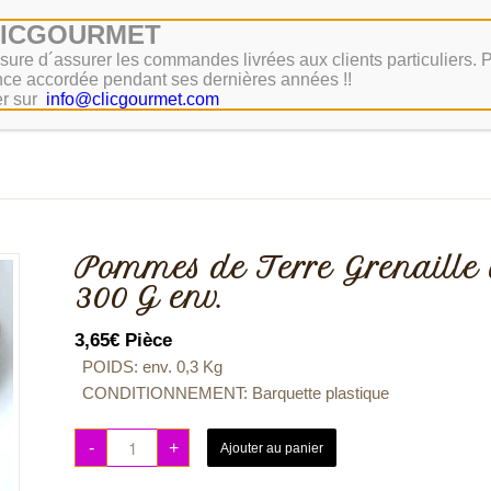
LICGOURMET
ure d´assurer les commandes livrées aux clients particuliers.
ce accordée pendant ses dernières années !!
r sur
info@clicgourmet.com
opos de
Zones de Livraison
Contactez
Liste des Produ
Pommes de Terre Grenaille 
300 G env.
3,65
€
Pièce
POIDS: env.
0,3 Kg
CONDITIONNEMENT:
Barquette plastique
-
+
Ajouter au panier