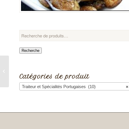
Recherche
« Pastéis de
Nata »/Pâtisserie à la
Catégories de produit
Crème – x6 Unités
Traiteur et Spécialités Portugaises (10)
×