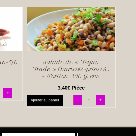
ao-5/6
Salade de « Feijao
Frade » (haricots-princes)
– Portion 300 G env.
3,40
€
Pièce
+
-
+
Ajouter au panier
onfidentialité
.