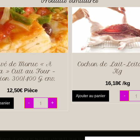
Produits similaires
vé de Morue « A
Cochon de Lait-Leit
a » Cuit au Four –
Kg
tion 300/400 G env.
16,18
€
/kg
12,50
€
Pièce
-
Ajouter au panier
-
+
panier
France | T: +33(0)6 95 84 69 93 / +33(0)9 51 19 64 16 |
Conditions Juridiques
|
Politique de C