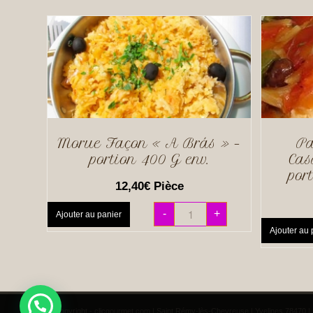
Morue Façon « A Brás » –
Pa
portion 400 G env.
Cas
por
12,40
€
Pièce
-
+
Ajouter au panier
Ajouter au 
© Copyright - clicgourmet.com | Saint Rémy-lès-Chevreuse | Yvelines 78470 | 