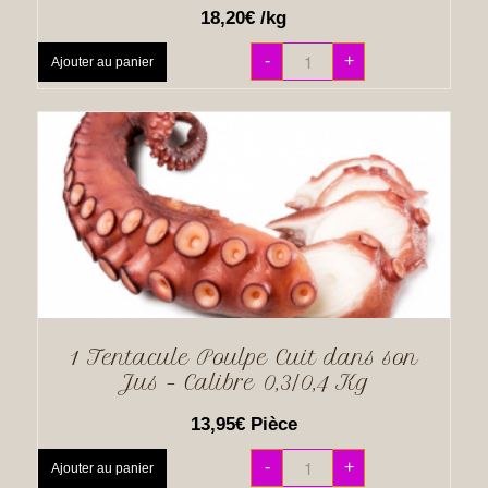
18,20
€
/kg
-
+
Ajouter au panier
1 Tentacule Poulpe Cuit dans son
Jus – Calibre 0,3/0,4 Kg
13,95
€
Pièce
-
+
Ajouter au panier