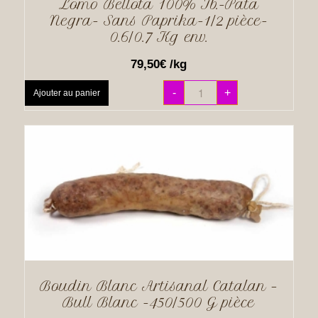
Lomo Bellota 100% Ib.-Pata
Negra- Sans Paprika-1/2 pièce-
0.6/0.7 Kg env.
79,50
€
/kg
-
+
Ajouter au panier
Boudin Blanc Artisanal Catalan –
Bull Blanc -450/500 G pièce