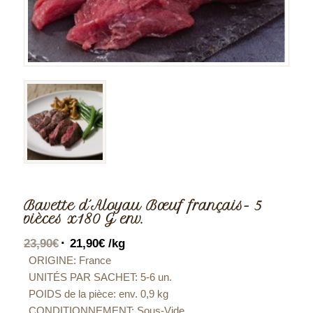
Bavette d´Aloyau Bœuf français- 5
pièces x180 G env.
23,90
€
21,90
€
/kg
ORIGINE: France
UNITÉS PAR SACHET:
5-6 un.
POIDS de la pièce: env.
0,9 kg
CONDITIONNEMENT:
Sous-Vide