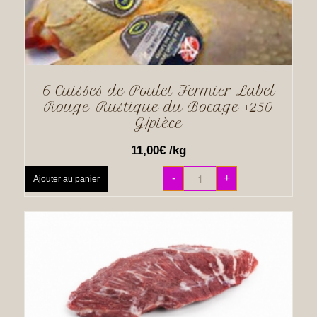
6 Cuisses de Poulet Fermier Label
Rouge-Rustique du Bocage +250
G/pièce
11,00
€
/kg
-
+
Ajouter au panier