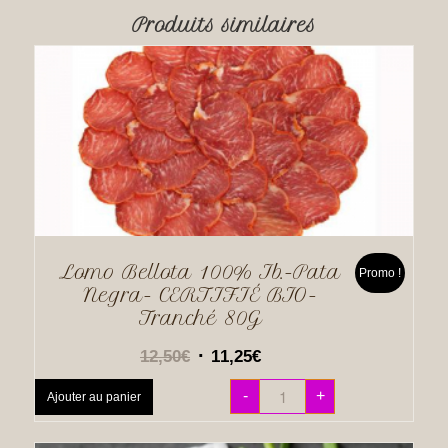
Produits similaires
Lomo Bellota 100% Ib.-Pata
Promo !
Negra- CERTIFIÉ BIO-
Tranché 80G
12,50
€
11,25
€
-
+
Ajouter au panier