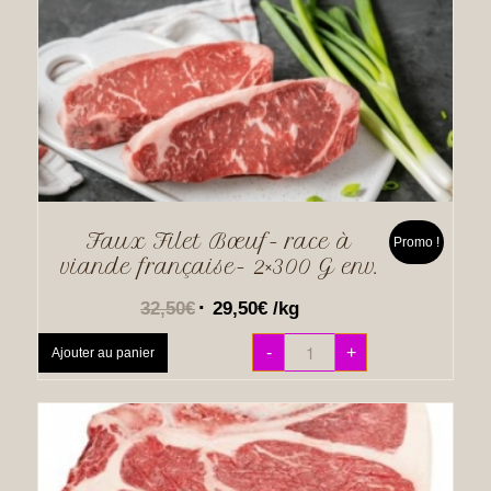
Faux Filet Bœuf- race à
Promo !
viande française- 2×300 G env.
32,50
€
29,50
€
/kg
-
+
Ajouter au panier