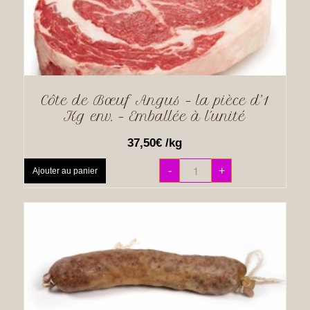
Côte de Bœuf Angus – la pièce d’1
Kg env. – Emballée à l´unité
37,50
€
/kg
-
+
Ajouter au panier