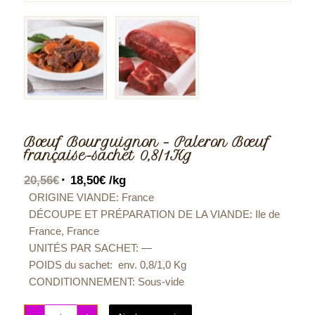
Bœuf Bourguignon – Paleron Bœuf
française-sachet 0,8/1Kg
20,56
€
18,50
€
/kg
ORIGINE VIANDE: France
DÉCOUPE ET PRÉPARATION DE LA VIANDE: Ile de
France, France
UNITÉS PAR SACHET: —
POIDS du sachet:
env. 0,8/1,0 Kg
CONDITIONNEMENT:
Sous-vide