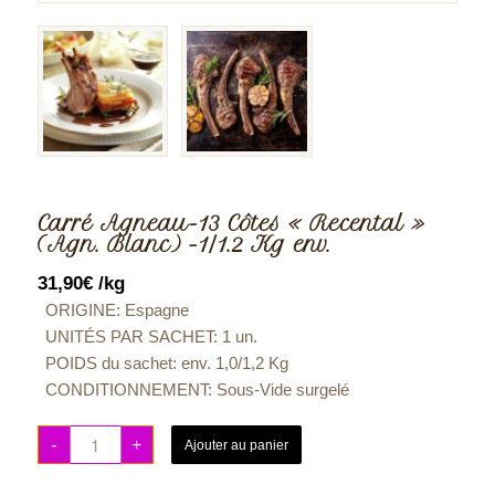
Carré Agneau-13 Côtes « Recental »
(Agn. Blanc) -1/1.2 Kg env.
31,90
€
/kg
ORIGINE:
Espagne
UNITÉS PAR SACHET:
1 un.
POIDS du sachet: env.
1,0/1,2 Kg
CONDITIONNEMENT:
Sous-Vide surgelé
-
+
Ajouter au panier