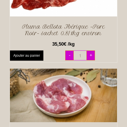
Pluma Bellota Ibérique -Porc
Noir- sachet 0.8/1kg environ
35,50
€
/kg
-
+
Ajouter au panier