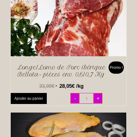
Longe/Lomo de Porc ibérique
Promo !
Bellota- pièces env. 0,6/0,7 Kg
33,00
€
28,05
€
/kg
-
+
Ajouter au panier