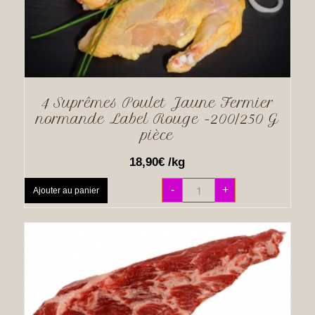
4 Suprêmes Poulet Jaune Fermier
normande Label Rouge -200/250 G
pièce
18,90
€
/kg
-
+
Ajouter au panier